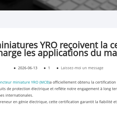
iniatures YRO reçoivent la ce
harge les applications du m
●
2026-06-13
●
1
●
Laissez-moi un message
oncteur miniature YRO (MCB)
a officiellement obtenu la certificatio
s de protection électrique et reflète notre engagement à long term
es internationales.
neur en génie électrique, cette certification garantit la fiabilité e