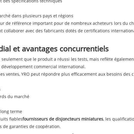
t des spécifications techniques
marché dans plusieurs pays et régions
cteur de référence important pour de nombreux acheteurs lors du ch
nt collaborer avec des fabricants dotés de certifications internatio
al et avantages concurrentiels
on seulement que le produit a réussi les tests, mais reflète égalem
 le développement commercial international.
 les ventes, YRO peut répondre plus efficacement aux besoins des c
s
ards du marché
à long terme
uits fiables
fournisseurs de disjoncteurs miniatures
, les qualifica
s de garanties de coopération.