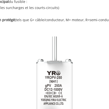
ncipal
du fusible :
les surcharges et les courts-circuits)
n protégé
(tels que G= câble/conducteur, M= moteur, R=semi-conduct