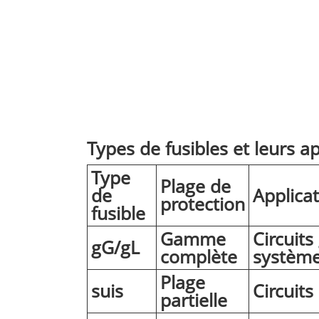
Types de fusibles et leurs ap
Type
Plage de
de
Applica
protection
fusible
Gamme
Circuits
gG/gL
complète
système
Plage
suis
Circuit
partielle