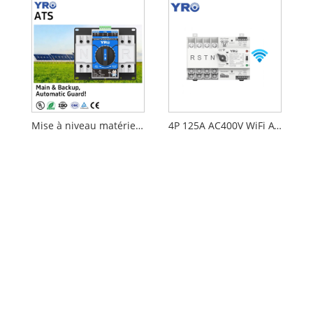
Mise à niveau matérielle du commutateur de puissance de secours
4P 125A AC400V WiFi ATS