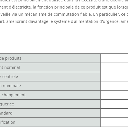
nt d'électricité, la fonction principale de ce produit est que lorsq
 veille via un mécanisme de commutation fiable. En particulier, ce
art, améliorant davantage le système d'alimentation d'urgence, am
de produits
nt nominal
e contrôle
n nominale
e changement
équence
andard
ification