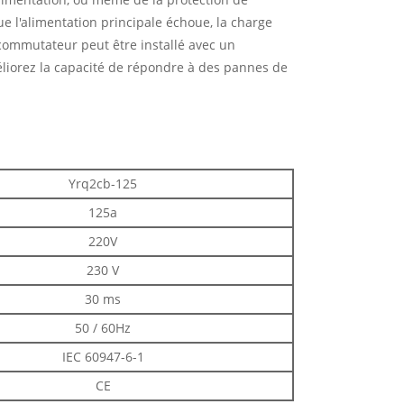
ue l'alimentation principale échoue, la charge
 commutateur peut être installé avec un
éliorez la capacité de répondre à des pannes de
Yrq2cb-125
125a
220V
230 V
30 ms
50 / 60Hz
IEC 60947-6-1
CE