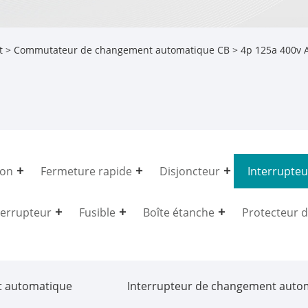
t
>
Commutateur de changement automatique CB
> 4p 125a 400v A
ion
Fermeture rapide
Disjoncteur
Interrupte
terrupteur
Fusible
Boîte étanche
Protecteur d
t automatique
Interrupteur de changement auto