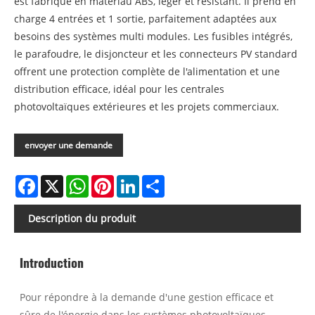
est fabriqué en matériau ABS, léger et résistant. Il prend en
charge 4 entrées et 1 sortie, parfaitement adaptées aux
besoins des systèmes multi modules. Les fusibles intégrés,
le parafoudre, le disjoncteur et les connecteurs PV standard
offrent une protection complète de l'alimentation et une
distribution efficace, idéal pour les centrales
photovoltaïques extérieures et les projets commerciaux.
envoyer une demande
Facebook
X
WhatsApp
Pinterest
LinkedIn
Share
Description du produit
Introduction
Pour répondre à la demande d'une gestion efficace et
sûre de l'énergie dans les systèmes photovoltaïques